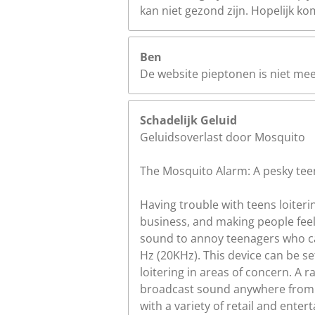
kan niet gezond zijn. Hopelijk k
Ben
De website pieptonen is niet me
Schadelijk Geluid
Geluidsoverlast door Mosquito
The Mosquito Alarm: A pesky teen
Having trouble with teens loiterin
business, and making people fee
sound to annoy teenagers who ca
Hz (20KHz). This device can be s
loitering in areas of concern. A 
broadcast sound anywhere from 75
with a variety of retail and ent