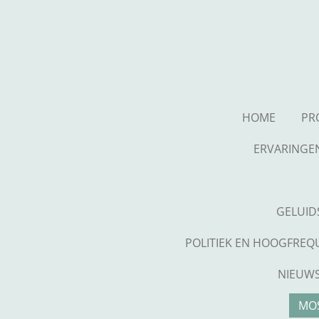
Ga
direct
naar
de
hoofdinhoud
HOME
PR
ERVARINGE
GELUID
POLITIEK EN HOOGFREQ
NIEUWS
MOS