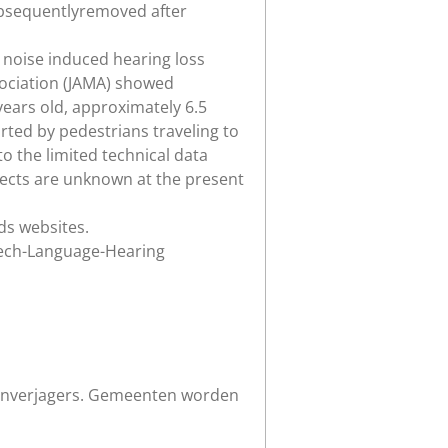
subsequentlyremoved after
 noise induced hearing loss
sociation (JAMA) showed
years old, approximately 6.5
rted by pedestrians traveling to
o the limited technical data
fects are unknown at the present
ds websites.
peech-Language-Hearing
ttenverjagers. Gemeenten worden