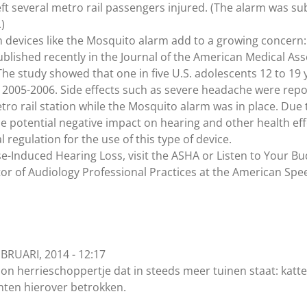
 left several metro rail passengers injured. (The alarm was 
)
devices like the Mosquito alarm add to a growing concern:
lished recently in the Journal of the American Medical As
The study showed that one in five U.S. adolescents 12 to 19 
in 2005-2006. Side effects such as severe headache were repo
o rail station while the Mosquito alarm was in place. Due t
he potential negative impact on hearing and other health ef
l regulation for the use of this type of device.
-Induced Hearing Loss, visit the ASHA or Listen to Your Bu
ector of Audiology Professional Practices at the American S
RUARI, 2014 - 12:17
oon herrieschoppertje dat in steeds meer tuinen staat: ka
chten hierover betrokken.