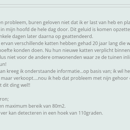
n probleem, buren geloven niet dat ik er last van heb en pla
 in mijn hoofd de hele dag door. Dit geluid is komen opzetten
enkele dagen later daarna op geattendeerd.
r ervan verschillende katten hebben gehad 20 jaar lang die
efte konden doen. Nu hun nieuwe katten verplicht binnen b
us niet voor de andere omwonenden waar ze de tuinen inl
hun!
van kreeg ik onderstaande informatie…op basis van; ik wil 
 maar verkoopt….nou ik heb dat probleem met nijn gehoor d
t dit ding wel!!
ron;
een maximum bereik van 80m2.
ver kan detecteren in een hoek van 110graden.