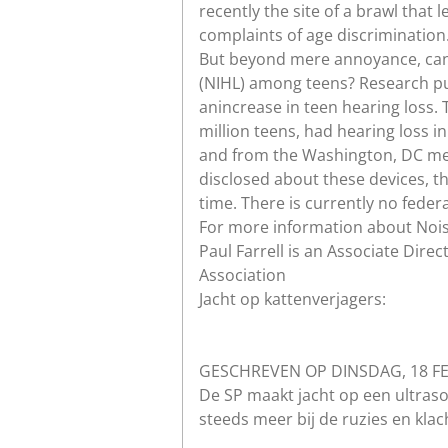
recently the site of a brawl that
complaints of age discrimination.
But beyond mere annoyance, can 
(NIHL) among teens? Research pub
anincrease in teen hearing loss. 
million teens, had hearing loss 
and from the Washington, DC metr
disclosed about these devices, t
time. There is currently no federa
For more information about Noise
Paul Farrell is an Associate Dir
Association
Jacht op kattenverjagers:
GESCHREVEN OP DINSDAG, 18 FEB
De SP maakt jacht op een ultras
steeds meer bij de ruzies en kla