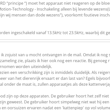
D “principe “) moet het apparaat niet reageren op de blo
-Motion-Technology - Inschakeling alleen bij levende weze
 zijn wij mensen dan dode wezens”), voorkomt foutieve insch
worden ingeschakeld vanaf 13.5kHz tot 23.5kHz, waarbij dit 
e ik zojuist van u mocht ontvangen in de mail. Omdat ik nog 
nzameling zie, plaats ik hier ook nog een reactie. Bij genoeg
rnomen worden uiteindelijk.
ien een verschrikking zijn is inmiddels duidelijk. Als reiger
r van het dierenrijk ervaart er dan last van? Egels bijvoorbe
 al onder de maat is, zullen apparaatjes als deze kattenver
bod zijn op deze apparaten. De gebruiker hoort het zelf niet
zijn geweest. De gebruiker hoort simpelweg niet wat hij ee
ijn en oorsuizen ervaren nadat een 'kattenpiep' op vol volume