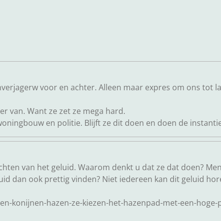
verjagerw voor en achter. Alleen maar expres om ons tot las
ier van. Want ze zet ze mega hard.
oningbouw en politie. Blijft ze dit doen en doen de instantie
luchten van het geluid. Waarom denkt u dat ze dat doen? Men
luid dan ook prettig vinden? Niet iedereen kan dit geluid h
eeen-konijnen-hazen-ze-kiezen-het-hazenpad-met-een-hoge-p