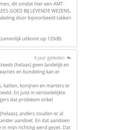
emen, dit omdat hier een AMT-
ns(LEES GOED BIJ LEVENDE WEZENS,
akeling door bijvoorbeeld takken
gezamenlijk uitkomt op 120dB.
4 jaar geleden
steeds (helaas) geen landelijk en
 reacties en bundeling kan er
s, katten, konijnen en marters er
eld. En juist in verstedelijkte
jagers dat probleem enkel
 (helaas), anders zouden er al
n ander aandoet. En dat aandoen
 in mijn richting werd gezet. Dat